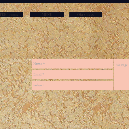
FEE/lounas
MENU
Ota yhteys