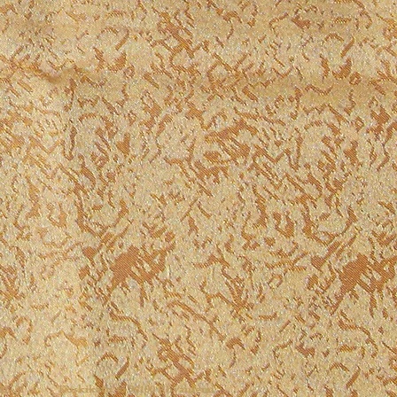
1
2
-21
Koskikatu 43 96100 Rovaniemi