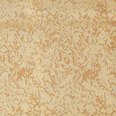
Fri. 11
-
22
8
Mon
.-
Thu. 11
-
21
Sat. 1
2-
22
Sun. 