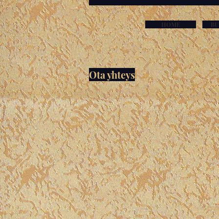
HOME
BU
Ota yhteys